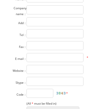
Company
name：
Add：
Tel：
Fax：
*
E-mail：
Website：
Skype：
*
Code：
(All
*
must be filled in)