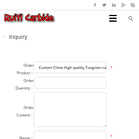
Inquiry
Order
*
Product：
Order
Quantity：
Order
Content：
*
Name：